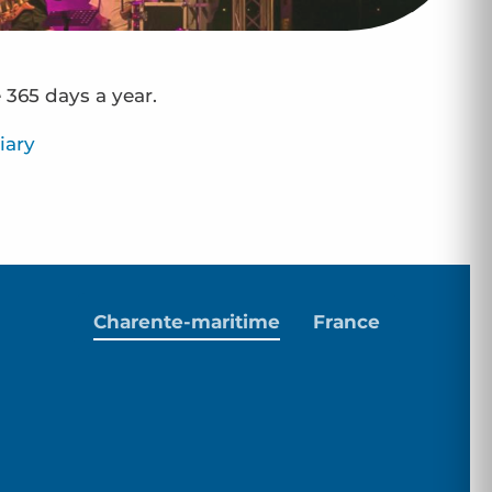
 365 days a year.
iary
Charente-maritime
France