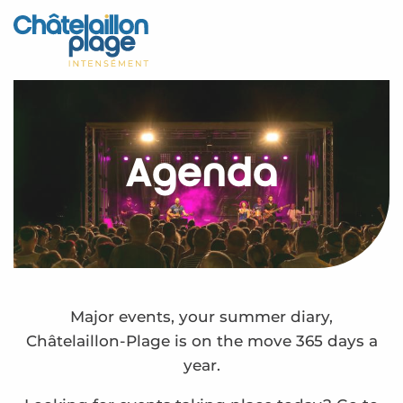
Aller
au
Home – EN
contenu
principal
Discover
Activities
Agenda
To live
Appointments
Your stay
Weather
Major events, your summer diary,
Châtelaillon-Plage is on the move 365 days a
year.