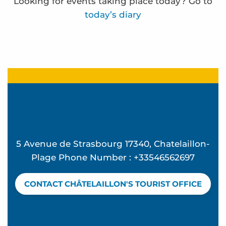
Looking for events taking place today? Go to
today’s diary
Lectures en herbe
Le train des mots - Nouveauté 2026
Lectures en herbe
Atelier Jeux du vent - L'été à Beauséjour
Frédérique Bernier expose à l'espace Carnot
Atelier Pilates - L'été à Beauséjour
5 Avenue de Strasbourg 17340, Chatelaillon-
Atelier Souvenirs de vacances - L'été à Beauséjo
Plage Phone Number : +33546562697
Water rescue
Beach club - Mômes à la plage
CONTACT CHÂTELAILLON'S TOURIST OFFICE
Badminton and Table Tennis
Shellfish - Discovery tour
Le beau séjour d'Albertine - Dramatized visit