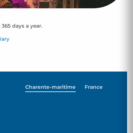
 365 days a year.
iary
Charente-maritime
France