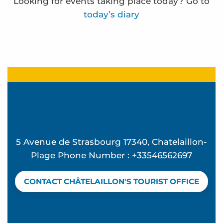
Looking for events taking place today? Go to
today’s diary
Atelier Jeux du vent - L'été à Beauséjour
Le train des mots - Nouveauté 2026
Lectures en herbe
Lectures en herbe
Frédérique Bernier expose à l'espace Carnot
Atelier Pilates - L'été à Beauséjour
5 Avenue de Strasbourg 17340, Chatelaillon-
Atelier Souvenirs de vacances - L'été à Beauséjo
Plage Phone Number : +33546562697
Beach club - Mômes à la plage
Water rescue
CONTACT CHÂTELAILLON'S TOURIST OFFICE
Le beau séjour d'Albertine - Dramatized visit
Les apéros du marché
Discover a mussel hut - Guided tour