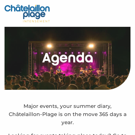
Aller
au
Home – EN
contenu
principal
Discover
Activities
Agenda
To live
Appointments
Your stay
Weather
Major events, your summer diary,
Châtelaillon-Plage is on the move 365 days a
year.